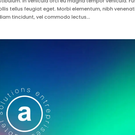
stibulum. In vehicula orci eu magna tempor vehicula. F
lis tellus feugiat eget. Morbi elementum, nibh venenat
diam tincidunt, vel commodo lectus...