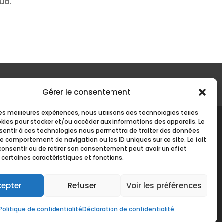
ua.
Payer un acompte
Gérer le consentement
 les meilleures expériences, nous utilisons des technologies telles
okies pour stocker et/ou accéder aux informations des appareils. Le
nsentir à ces technologies nous permettra de traiter des données
le comportement de navigation ou les ID uniques sur ce site. Le fait
consentir ou de retirer son consentement peut avoir un effet
 certaines caractéristiques et fonctions.
06 13 03 65 11 – 04 66 63 12 89
cepter
Refuser
Voir les préférences
Politique de confidentialité
Déclaration de confidentialité
Politique de confidentialité
Mentions légales