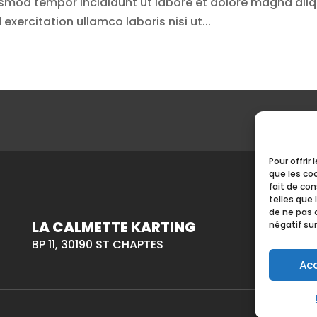
iusmod tempor incididunt ut labore et dolore magna aliq
xercitation ullamco laboris nisi ut...
Pour offrir
que les co
fait de co
telles que 
de ne pas 
LA CALMETTE KARTING
négatif sur
BP 11, 30190 ST CHAPTES
Ac