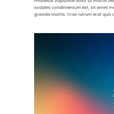
Phasellus vulputate dolor at mattis ve
sodales condimentum est, sit amet mol
gravida mattis. Cras rutrum erat quis 