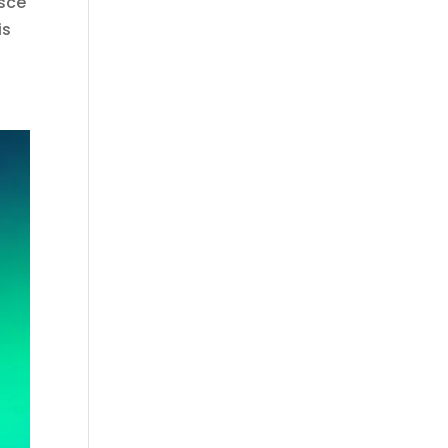
usce
is